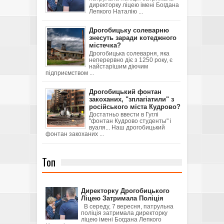
директорку ліцею імені Богдана
Лепкого Наталію ...
Дрогобицьку солеварню
знесуть заради котеджного
містечка?
Дрогобицька солеварня, яка
неперервно діє з 1250 року, є
найстарішим діючим
підприємством ...
Дрогобицький фонтан
закоханих, "зплагіатили" з
російського міста Кудрово?
Достатньо ввести в Гуглі
"фонтан Кудрово студенты" і
вуаля... Наш дрогобицький
фонтан закоханих ...
Топ
Директорку Дрогобицького
Ліцею Затримала Поліція
В середу, 7 вересня, патрульна
поліція затримала директорку
ліцею імені Богдана Лепкого