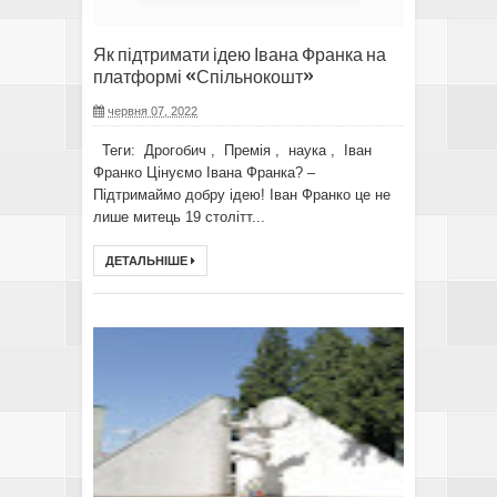
Як підтримати ідею Івана Франка на
платформі «Спільнокошт»
червня 07, 2022
Теги: Дрогобич , Премія , наука , Іван
Франко Цінуємо Івана Франка? –
Підтримаймо добру ідею! Іван Франко це не
лише митець 19 столітт...
ДЕТАЛЬНІШЕ