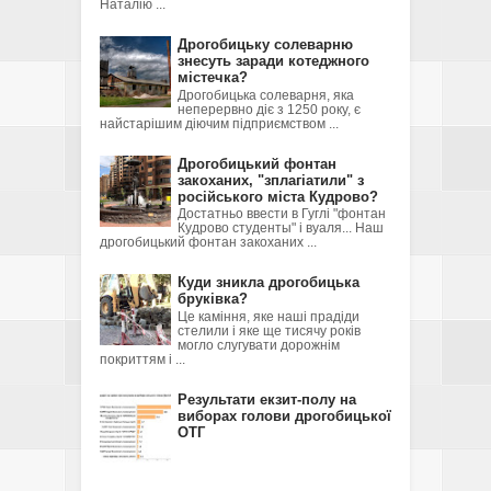
Наталію ...
Дрогобицьку солеварню
знесуть заради котеджного
містечка?
Дрогобицька солеварня, яка
неперервно діє з 1250 року, є
найстарішим діючим підприємством ...
Дрогобицький фонтан
закоханих, "зплагіатили" з
російського міста Кудрово?
Достатньо ввести в Гуглі "фонтан
Кудрово студенты" і вуаля... Наш
дрогобицький фонтан закоханих ...
Куди зникла дрогобицька
бруківка?
Це каміння, яке наші прадіди
стелили і яке ще тисячу років
могло слугувати дорожнім
покриттям і ...
Результати екзит-полу на
виборах голови дрогобицької
ОТГ