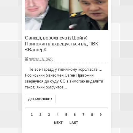
Санкції, ворожнеча із Шойгу:
Пригожин відхрещується від ПВК
«Вагнер»
лютого 16, 2022
Не все гаразд у північному королівстві…
Російський бізнесмен Євген Пригожин
звернувся до суду ЄС з вимогою видалити
текст, який обґрунтов...
ДЕТАЛЬНІШЕ
1
2
3
4
5
6
7
8
9
NEXT
LAST