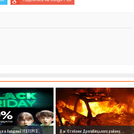
я в Академії ITSTEP! З...
В м. Стебник Дрогобицького району, ...