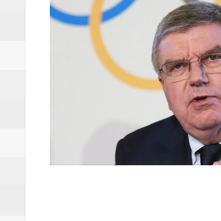
ЄС модернізував Дрогобицьке 
Зимові канікули разом з ІТSTE
Чорна п’ятниця в Академії ITS
''Я вижив, бо був налаштовани
Потрібні кухонні працівники в 
''Доки я служив у піхоті — я бу
Запрошуємо батьків з дітьми 7-1
СБУ і Нацполіція викрили розк
СБУ та Нацполіція затримали д
ПАТ "НПК-Галичина" запрошує