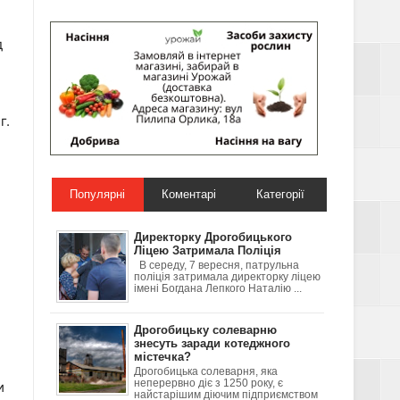
д
г.
Популярні
Коментарі
Категорії
Директорку Дрогобицького
Ліцею Затримала Поліція
В середу, 7 вересня, патрульна
поліція затримала директорку ліцею
імені Богдана Лепкого Наталію ...
Дрогобицьку солеварню
знесуть заради котеджного
містечка?
Дрогобицька солеварня, яка
неперервно діє з 1250 року, є
и
найстарішим діючим підприємством