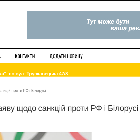
А
КОНТАКТИ
ДОДАТИ НОВИНУ
а", по вул. Трускавецька 47/3
вдома — дієві лайфхаки
нкцій проти РФ і Білорусі
і та в Інтернет. Низькі ціни.
яву щодо санкцій проти РФ і Білорусі
ористовує будь-які методи, щоб завдати шкоди Україні
игаду!