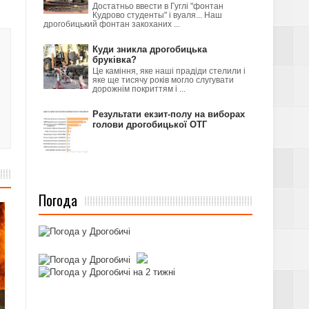
Достатньо ввести в Гуглі "фонтан
Кудрово студенты" і вуаля... Наш
дрогобицький фонтан закоханих ...
Куди зникла дрогобицька
бруківка?
Це каміння, яке наші прадіди стелили і
яке ще тисячу років могло слугувати
дорожнім покриттям і ...
Результати екзит-полу на виборах
голови дрогобицької ОТГ
Погода