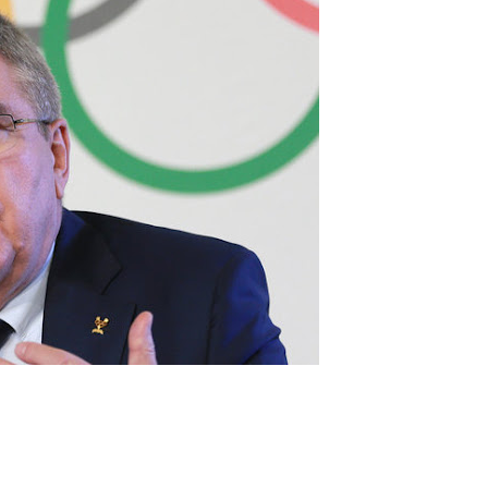
вище професійне училище №19 в межах програми EU4Skills
P
TEP! Знижки 50% на ВСІ навчальні програми!
й'': історія десантника, який рятував побратимів під ворож
м. Дрогобич. З досвідом роботи. тел:(097)6004620
в героєм, а зараз…'': історії бійців, які після поранень служа
4 років на 👻 Halloween IT-party!
радання 34 млн грн у Дніпровській міськраді
ві групи підпалювачів, які за гроші рф полювали на авто З
 на роботу