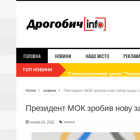
ГОЛОВНА
НОВИНИ
НАШЕ МІСТО
РЕКЛАМ
ТОП НОВИНИ
Cтоматологічний центр "Усмішк
Як економити електроенергію 
Home
/
новини
/
Президент МОК зробив нову заяву щодо са
Реклама на білбордах в Дрогобич
Президент МОК зробив нову за
Стосується кожного! Ворог вик
грудня 04, 2022
новини
Контракт 18-24. Обери свою бр