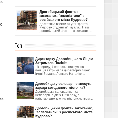
сь
...
Дрогобицький фонтан
закоханих, "зплагіатили" з
російського міста Кудрово?
мо
Достатньо ввести в Гуглі "фонтан
Кудрово студенты" і вуаля... Наш
дрогобицький фонтан закоханих ...
Топ
Директорку Дрогобицького Ліцею
Затримала Поліція
В середу, 7 вересня, патрульна
поліція затримала директорку ліцею
імені Богдана Лепкого Наталію ...
Дрогобицьку солеварню знесуть
заради котеджного містечка?
Дрогобицька солеварня, яка
неперервно діє з 1250 року, є
ва
найстарішим діючим підприємством ...
Дрогобицький фонтан закоханих,
"зплагіатили" з російського міста
Кудрово?