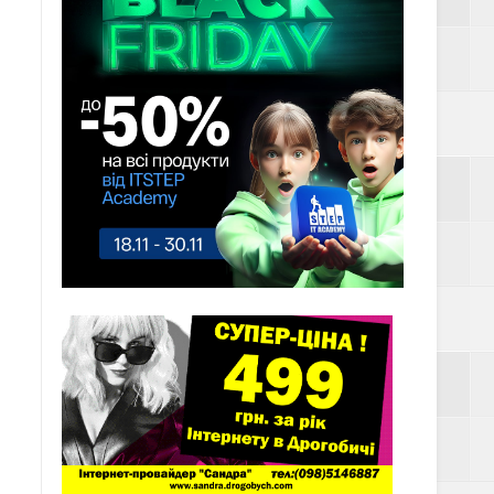
им вогнем
ть у ТЦК
СУ