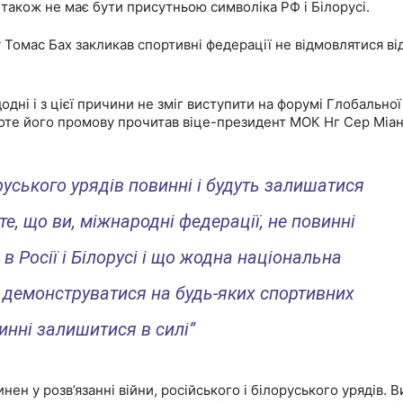
аїнців, – ексклюзивні фото та відео СБУ
також не має бути присутньою символіка РФ і Білорусі.
 роботу
Томас Бах закликав спортивні федерації не відмовлятися ві
» СБУ – наближай Перемогу!
дні і з цієї причини не зміг виступити на форумі Глобальної
оте його промову прочитав віце-президент МОК Нг Сер Міан
інат" запрошує на роботу внутрішньо переміщених осіб
ону, вночі згорів пікап
оруського урядів повинні і будуть залишатися
е, що ви, міжнародні федерації, не повинні
в Росії і Білорусі і що жодна національна
 демонструватися на будь-яких спортивних
инні залишитися в силі”
нен у розв’язанні війни, російського і білоруського урядів. В