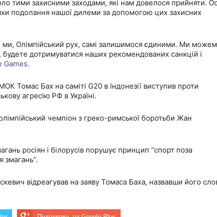
коло тими захисними заходами, які нам довелося прийняти. О
яхи подолання нашої дилеми за допомогою цих захисних
 ми, Олімпійський рух, самі залишимося єдиними. Ми може
ї, будете дотримуватися наших рекомендованих санкцій і
he Games
.
ОК Томас Бах на саміті G20 в Індонезії виступив проти
ькову агресію РФ в Україні.
 олімпійський чемпіон з греко-римської боротьби Жан
магань росіян і білорусів порушує принцип “спорт поза
 змагань”.
скевич відреагував на заяву Томаса Баха, назвавши його сло
ter
Поділитись на Google Plus