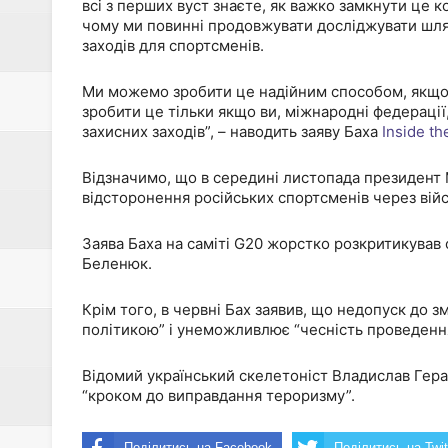
всі з перших вуст знаєте, як важко замкнути це 
чому ми повинні продовжувати досліджувати шл
заходів для спортсменів.
Ми можемо зробити це надійним способом, якщо
зробити це тільки якщо ви, міжнародні федераці
захисних заходів”, – наводить заяву Баха
Inside t
Відзначимо, що в середині листопада президент М
відсторонення російських спортсменів через війс
Заява Баха на саміті G20 жорстко розкритикував
Беленюк.
Крім того, в червні Бах заявив, що недопуск до з
політикою” і унеможливлює “чесність проведення
Відомий український скелетоніст Владислав Гера
“кроком до виправдання тероризму”.
Поділитись на Facebook
Поділитись на Twit