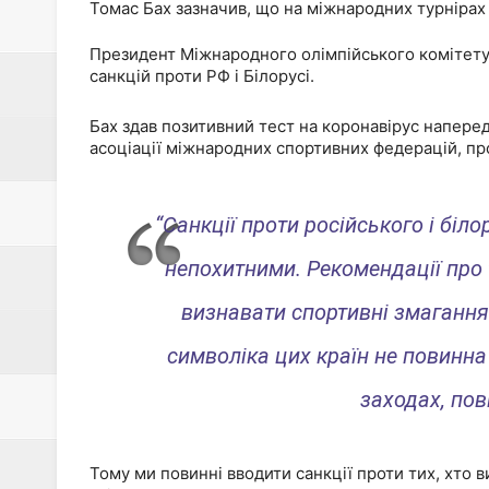
З полону звільнили ще 115 укр
Томас Бах зазначив, що на міжнародних турнірах 
ТзОВ "АКВА-ЕКО" запрошує на
Президент Міжнародного олімпійського комітету 
санкцій проти РФ і Білорусі.
Долучайся до команди ЦСО «А
Бах здав позитивний тест на коронавірус напередо
асоціації міжнародних спортивних федерацій, пр
ПрАТ "Дрогобицький хлібокомб
В м. Стебник Дрогобицького рай
“Санкції проти російського і біл
непохитними. Рекомендації про т
визнавати спортивні змагання 
символіка цих країн не повинна
заходах, пов
Тому ми повинні вводити санкції проти тих, хто ви