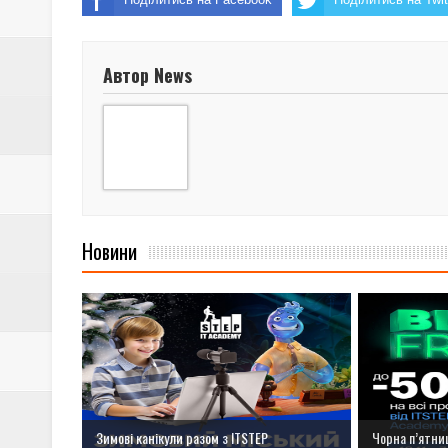
Автор News
Новини
Зимові канікули разом з ІТSTEP
Чорна п’ятниц