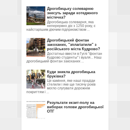
Дрогобицьку солеварню
знесуть заради котеджного
містечка?
Дрогобицька солеварня, яка
неперервно діє з 1250 року, є
найстарішим діючим підприємством ...
Дрогобицький фонтан
закоханих, "зплагіатили" з
російського міста Кудрово?
Достатньо ввести в Гуглі "фонтан
Кудрово студенты" і вуаля... Наш
дрогобицький фонтан закоханих ...
Куди зникла дрогобицька
бруківка?
Це каміння, яке наші прадіди
стелили і яке ще тисячу років
могло слугувати дорожнім
покриттям і ...
Результати екзит-полу на
виборах голови дрогобицької
ОТГ