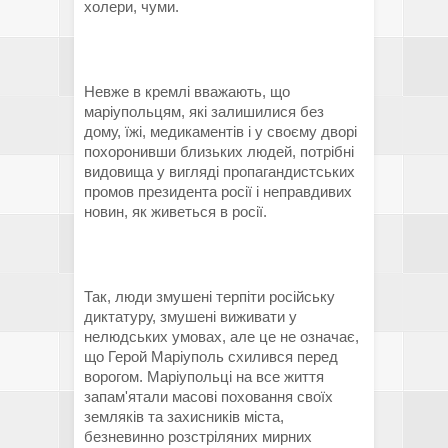
холери, чуми.
Невже в кремлі вважають, що
маріупольцям, які залишилися без
дому, їжі, медикаментів і у своєму дворі
похоронивши близьких людей, потрібні
видовища у вигляді пропагандистських
промов президента росії і неправдивих
новин, як живеться в росії.
Так, люди змушені терпіти російську
диктатуру, змушені виживати у
нелюдських умовах, але це не означає,
що Герой Маріуполь схилився перед
ворогом. Маріупольці на все життя
запам'ятали масові поховання своїх
земляків та захисників міста,
безневинно розстріляних мирних