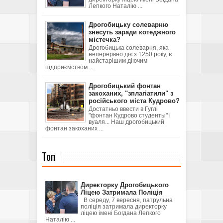
Лепкого Наталію ...
Дрогобицьку солеварню
знесуть заради котеджного
містечка?
Дрогобицька солеварня, яка
неперервно діє з 1250 року, є
найстарішим діючим
підприємством ...
Дрогобицький фонтан
закоханих, "зплагіатили" з
російського міста Кудрово?
Достатньо ввести в Гуглі
"фонтан Кудрово студенты" і
вуаля... Наш дрогобицький
фонтан закоханих ...
Топ
Директорку Дрогобицького
Ліцею Затримала Поліція
В середу, 7 вересня, патрульна
поліція затримала директорку
ліцею імені Богдана Лепкого
Наталію ...