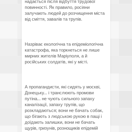
надається після відбуття трудової
повинності. Як правило, росіяни
залучають людей до розчищення міста
від сміття, завалів та трупів.
Назріває екологічна та епідеміологічна
катастрофа, яка торкнеться не лише
мирних жителів Маріуполя, а й
російських солдатів, які у місті.
А пропагандисти, які сидять у москві,
Донецьку... і транслюють промови
путіна... не чують сильного запаху
каналізації, запаху трупів, що
розкладаються; вони не бачать собак,
що бігають з людською рукою в пащі і
доїдають залишки, вони не бачать
щурів, гризунів, рознощиків епідемій