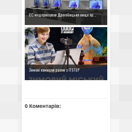
ЄС модернізував Дрогобицьке вище пр...
Зимові канікули разом з ІТSTEP
0 Коментарів: