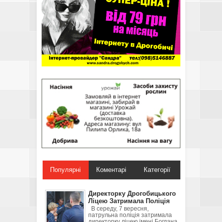
Популярні
Коментарі
Категорії
Директорку Дрогобицького
Ліцею Затримала Поліція
В середу, 7 вересня,
патрульна поліція затримала
директорку ліцею імені Богдана