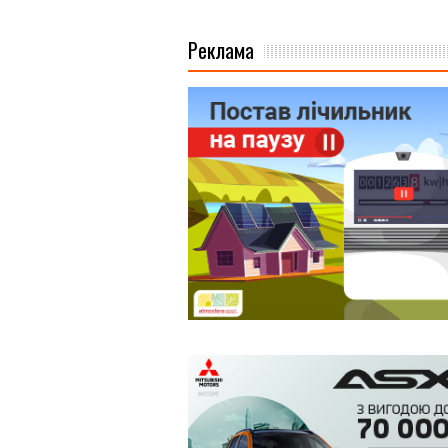
аїнців, – ексклюзивні фото та відео СБУ
Реклама
 роботу
» СБУ – наближай Перемогу!
інат" запрошує на роботу внутрішньо переміщених осіб
ону, вночі згорів пікап