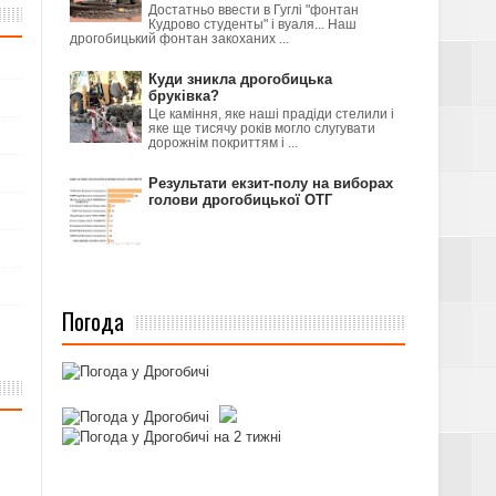
Достатньо ввести в Гуглі "фонтан
Кудрово студенты" і вуаля... Наш
дрогобицький фонтан закоханих ...
Куди зникла дрогобицька
бруківка?
Це каміння, яке наші прадіди стелили і
яке ще тисячу років могло слугувати
дорожнім покриттям і ...
Результати екзит-полу на виборах
голови дрогобицької ОТГ
Погода