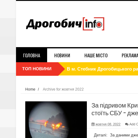
ГОЛОВНА
НОВИНИ
НАШЕ МІСТО
РЕКЛАМ
ТОП НОВИНИ
Cтоматологічний центр "Усмішк
Як економити електроенергію 
Home
/
Archive for жовтня 2022
Реклама на білбордах в Дрогобич
За підривом Кри
Стосується кожного! Ворог вик
стоїть СБУ - дж
Контракт 18-24. Обери свою бр
жовтня 08, 2022
Add 
Деталі: За даними дже