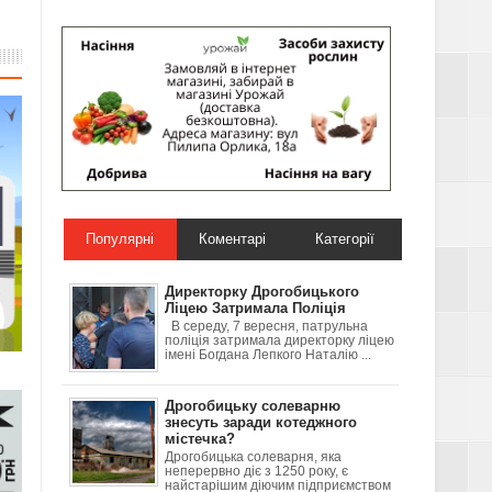
Популярні
Коментарі
Категорії
Директорку Дрогобицького
Ліцею Затримала Поліція
В середу, 7 вересня, патрульна
поліція затримала директорку ліцею
імені Богдана Лепкого Наталію ...
Дрогобицьку солеварню
знесуть заради котеджного
містечка?
Дрогобицька солеварня, яка
неперервно діє з 1250 року, є
найстарішим діючим підприємством