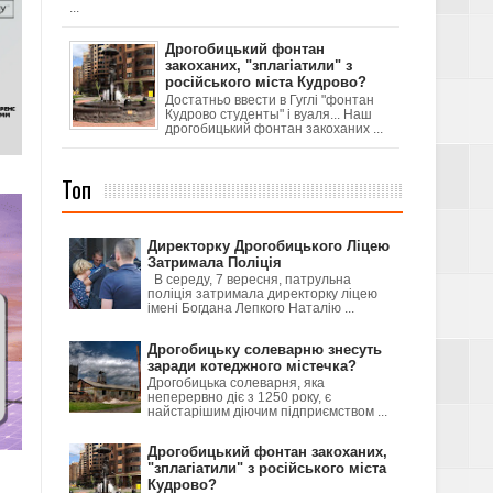
...
Дрогобицький фонтан
закоханих, "зплагіатили" з
російського міста Кудрово?
Достатньо ввести в Гуглі "фонтан
Кудрово студенты" і вуаля... Наш
дрогобицький фонтан закоханих ...
Топ
Директорку Дрогобицького Ліцею
Затримала Поліція
В середу, 7 вересня, патрульна
поліція затримала директорку ліцею
імені Богдана Лепкого Наталію ...
Дрогобицьку солеварню знесуть
заради котеджного містечка?
Дрогобицька солеварня, яка
неперервно діє з 1250 року, є
найстарішим діючим підприємством ...
Дрогобицький фонтан закоханих,
"зплагіатили" з російського міста
Кудрово?