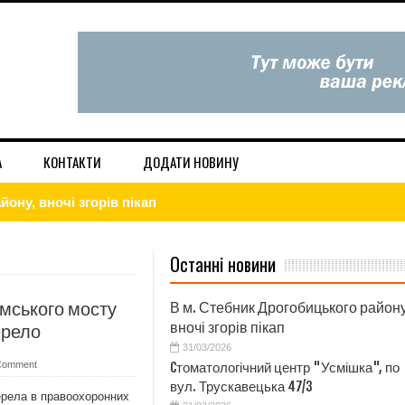
А
КОНТАКТИ
ДОДАТИ НОВИНУ
а", по вул. Трускавецька 47/3
вдома — дієві лайфхаки
Останні новини
і та в Інтернет. Низькі ціни.
мського мосту
В м. Стебник Дрогобицького району
ористовує будь-які методи, щоб завдати шкоди Україні
вночі згорів пікап
ерело
31/03/2026
игаду!
Comment
Cтоматологічний центр "Усмішка", по
вул. Трускавецька 47/3
рела в правоохоронних