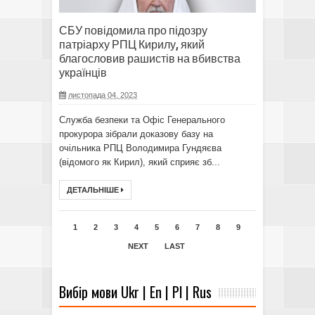
СБУ повідомила про підозру
патріарху РПЦ Кирилу, який
благословив рашистів на вбивства
українців
листопада 04, 2023
Служба безпеки та Офіс Генерального
прокурора зібрали доказову базу на
очільника РПЦ Володимира Гундяєва
(відомого як Кирил), який сприяє зб...
ДЕТАЛЬНІШЕ
1
2
3
4
5
6
7
8
9
NEXT
LAST
Вибір мови Ukr | En | Pl | Rus