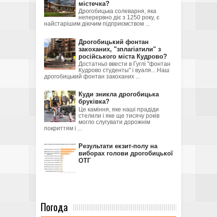
містечка?
Дрогобицька солеварня, яка
неперервно діє з 1250 року, є
найстарішим діючим підприємством ...
Дрогобицький фонтан
закоханих, "зплагіатили" з
російського міста Кудрово?
Достатньо ввести в Гуглі "фонтан
Кудрово студенты" і вуаля... Наш
дрогобицький фонтан закоханих ...
Куди зникла дрогобицька
бруківка?
Це каміння, яке наші прадіди
стелили і яке ще тисячу років
могло слугувати дорожнім
покриттям і ...
Результати екзит-полу на
виборах голови дрогобицької
ОТГ
Погода