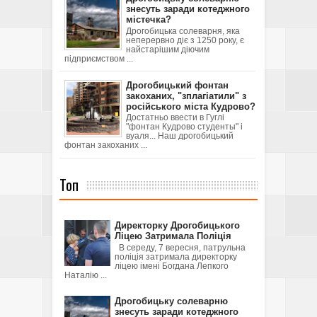
знесуть заради котеджного
містечка?
Дрогобицька солеварня, яка
неперервно діє з 1250 року, є
найстарішим діючим
підприємством ...
Дрогобицький фонтан
закоханих, "зплагіатили" з
російського міста Кудрово?
Достатньо ввести в Гуглі
"фонтан Кудрово студенты" і
вуаля... Наш дрогобицький
фонтан закоханих ...
Топ
Директорку Дрогобицького
Ліцею Затримала Поліція
В середу, 7 вересня, патрульна
поліція затримала директорку
ліцею імені Богдана Лепкого
Наталію ...
Дрогобицьку солеварню
знесуть заради котеджного