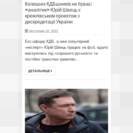
Колишніх КДБшників не буває:
«аналітик» Юрій Швець є
кремлівським проектом з
дискредитації України
листопада 10, 2023
Екс-офіцер КДБ, а нині популярний
«експерт» Юрій Швець працює на фсб, вдало
маскуючись під «хорошого руського» та
постійно транслює кремлівс...
ДЕТАЛЬНІШЕ