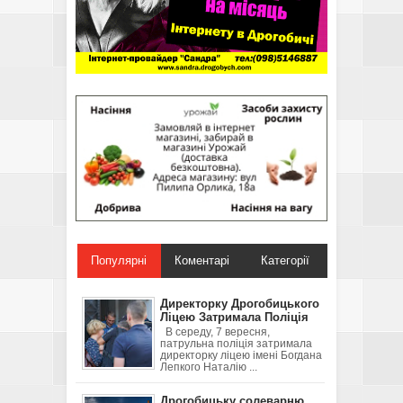
Популярні
Коментарі
Категорії
Директорку Дрогобицького
Ліцею Затримала Поліція
В середу, 7 вересня,
патрульна поліція затримала
директорку ліцею імені Богдана
Лепкого Наталію ...
Дрогобицьку солеварню