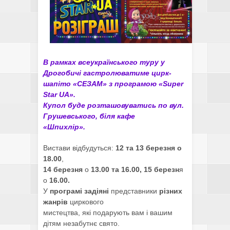
В рамках всеукраїнського туру у
Дрогобичі гастролюватиме цирк-
шапіто «СЕЗАМ» з програмою «Super
Star UA».
Купол буде розташовуватись по вул.
Грушевського, біля кафе
«Шпихлір».
Вистави відбудуться:
12 та 13 березня о
18.00
,
14 березня
о
13.00 та 16.00,
15 березн
я
о
16.00.
У
програмі задіяні
представники
різних
жанрів
циркового
мистецтва, які подарують вам і вашим
дітям незабутнє свято.