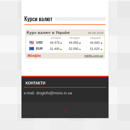
Курси валют
КОНТАКТИ
e-mail: droginfo@misto.in.ua
|