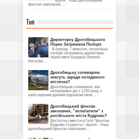
вуаля... Наш дрогобицький
фонтан закоханих ...
Топ
Директорку Дрогобицького
Ліцею Затримала Поліція
В середу, 7 вересня, патрульна
поліція затримала директорку
ліцею імені Богдана Лепкого
Наталію ...
Дрогобицьку солеварню
знесуть заради котеджного
містечка?
Дрогобицька солеварня, яка
неперервно діє з 1250 року, є
найстарішим діючим підприємством ...
Дрогобицький фонтан
закоханих, "зплагіатили" з
російського міста Кудрово?
Достатньо ввести в Гуглі "фонтан
Кудрово студенты" і вуаля... Наш
дрогобицький фонтан закоханих ...