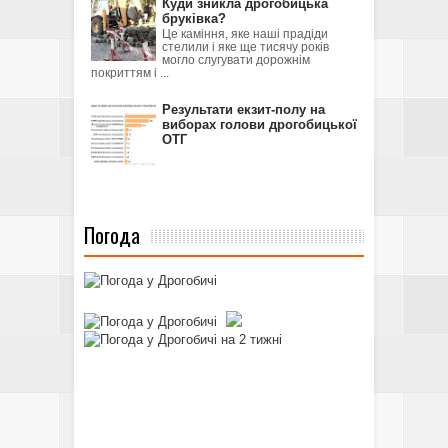
Куди зникла дрогобицька
бруківка?
Це каміння, яке наші прадіди
стелили і яке ще тисячу років
могло слугувати дорожнім
покриттям і ...
Результати екзит-полу на
виборах голови дрогобицької
ОТГ
Погода