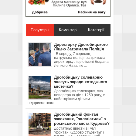
Популярні
Коментарі
Категорії
Директорку Дрогобицького
Ліцею Затримала Поліція
В середу, 7 вересня,
патрульна поліція затримала
директорку ліцею імені Богдана
Лепкого Наталію ...
Дрогобицьку солеварню
знесуть заради котеджного
містечка?
Дрогобицька солеварня, яка
неперервно діє з 1250 року, є
найстарішим діючим
підприємством ...
Дрогобицький фонтан
закоханих, "зплагіатили" з
російського міста Кудрово?
Достатньо ввести в Гуглі
"фонтан Кудрово студенты" і