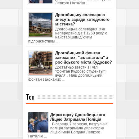
Лепкого Наталію ...
Дрогобицьку солеварню
знесуть заради котеджного
містечка?
Дрогобицька солеварня, яка
неперервно діє з 1250 року, є
найстарішим діючим
підприємством ...
Дрогобицький фонтан
закоханих, "зплагіатили" з
російського міста Кудрово?
Достатньо ввести в Гуглі
"фонтан Кудрово студенты" і
вуаля... Наш дрогобицький
фонтан закоханих ...
Топ
Директорку Дрогобицького
Ліцею Затримала Поліція
В середу, 7 вересня, патрульна
поліція затримала директорку
ліцею імені Богдана Лепкого
Наталію ...