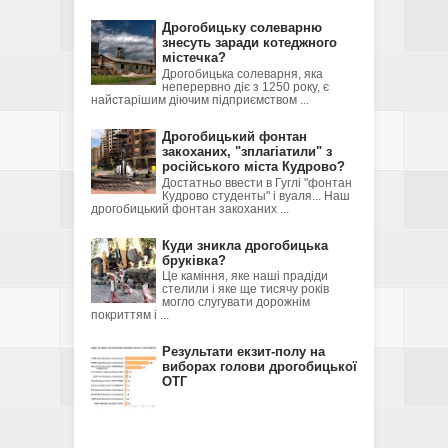
Дрогобицьку солеварню
знесуть заради котеджного
містечка?
Дрогобицька солеварня, яка
неперервно діє з 1250 року, є
найстарішим діючим підприємством ...
Дрогобицький фонтан
закоханих, "зплагіатили" з
російського міста Кудрово?
Достатньо ввести в Гуглі "фонтан
Кудрово студенты" і вуаля... Наш
дрогобицький фонтан закоханих ...
Куди зникла дрогобицька
бруківка?
Це каміння, яке наші прадіди
стелили і яке ще тисячу років
могло слугувати дорожнім
покриттям і ...
Результати екзит-полу на
виборах голови дрогобицької
ОТГ