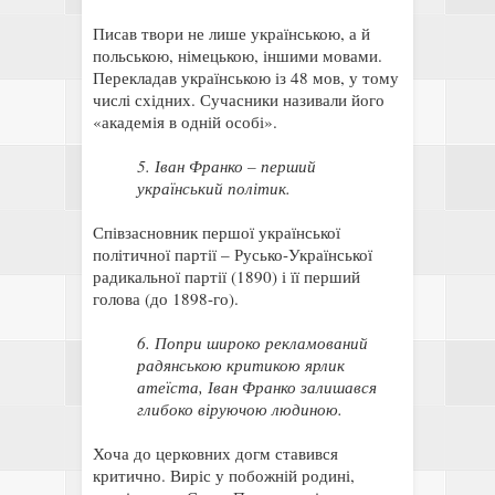
Писав твори не лише українською, а й
польською, німецькою, іншими мовами.
Перекладав українською із 48 мов, у тому
числі східних. Сучасники називали його
«академія в одній особі».
5. Іван Франко – перший
український політик.
Співзасновник першої української
політичної партії – Русько-Української
радикальної партії (1890) і її перший
голова (до 1898-го).
6. Попри широко рекламований
радянською критикою ярлик
атеїста, Іван Франко залишався
глибоко віруючою людиною.
Хоча до церковних догм ставився
критично. Виріс у побожній родині,