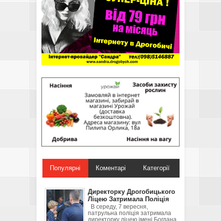
Популярні
Коментарі
Категорії
Директорку Дрогобицького
Ліцею Затримала Поліція
В середу, 7 вересня,
патрульна поліція затримала
директорку ліцею імені Богдана