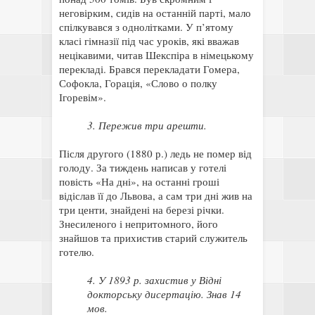
неговірким, сидів на останній парті, мало
спілкувався з однолітками. У п’ятому
класі гімназії під час уроків, які вважав
нецікавими, читав Шекспіра в німецькому
перекладі. Брався перекладати Гомера,
Софокла, Горація, «Слово о полку
Ігоревім».
3. Пережив три арешти.
Після другого (1880 р.) ледь не помер від
голоду. За тиждень написав у готелі
повість «На дні», на останні гроші
відіслав її до Львова, а сам три дні жив на
три центи, знайдені на березі річки.
Знесиленого і непритомного, його
знайшов та прихистив старий служитель
готелю.
4. У 1893 р. захистив у Відні
докторську дисертацію. Знав 14
мов.