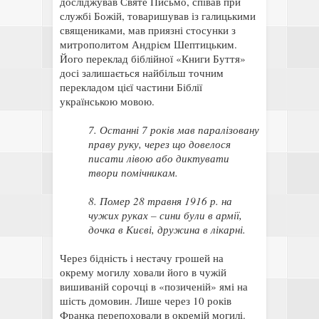
досліджував Святе Письмо, співав при
службі Божій, товаришував із галицькими
священиками, мав приязні стосунки з
митрополитом Андрієм Шептицьким.
Його переклад біблійної «Книги Буття»
досі залишається найбільш точним
перекладом цієї частини Біблії
українською мовою.
7. Останні 7 років мав паралізовану
праву руку, через що довелося
писати лівою або диктувати
твори помічникам.
8. Помер 28 травня 1916 р. на
чужих руках – сини були в армії,
дочка в Києві, дружина в лікарні.
Через бідність і нестачу грошей на
окрему могилу ховали його в чужій
вишиваній сорочці в «позиченій» ямі на
шість домовин. Лише через 10 років
Франка перепоховали в окремій могилі.