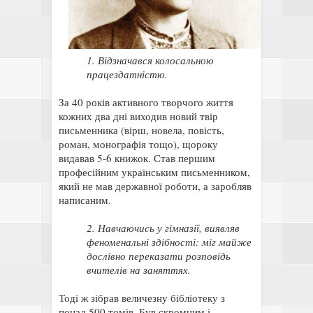
1. Відзначався колосальною
працездатністю.
За 40 років активного творчого життя
кожних два дні виходив новий твір
письменника (вірш, новела, повість,
роман, монографія тощо), щороку
видавав 5-6 книжок. Став першим
професійним українським письменником,
який не мав державної роботи, а заробляв
написаним.
2. Навчаючись у гімназії, виявляв
феноменальні здібності: міг майже
дослівно переказати розповідь
вчителів на заняттях.
Тоді ж зібрав величезну бібліотеку з
понад 500 томів. Був скромним і