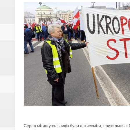
ЄС модернізував Дрогобицьке 
Зимові канікули разом з ІТSTE
Чорна п’ятниця в Академії ITS
''Я вижив, бо був налаштовани
Потрібні кухонні працівники в 
''Доки я служив у піхоті — я бу
Запрошуємо батьків з дітьми 7-1
СБУ і Нацполіція викрили розк
СБУ та Нацполіція затримали д
ПАТ "НПК-Галичина" запрошує
Серед мітингувальників були антисеміти, прихильники 