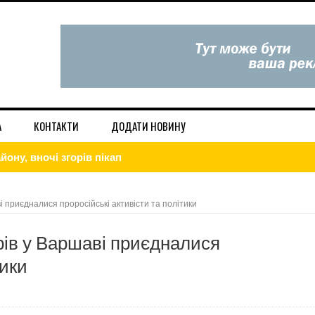
А
КОНТАКТИ
ДОДАТИ НОВИНУ
ону, вночі згорів пікап
а", по вул. Трускавецька 47/3
вдома — дієві лайфхаки
 приєдналися проросійські активісти та політики
і та в Інтернет. Низькі ціни.
ів у Варшаві приєдналися
ористовує будь-які методи, щоб завдати шкоди Україні
тики
игаду!