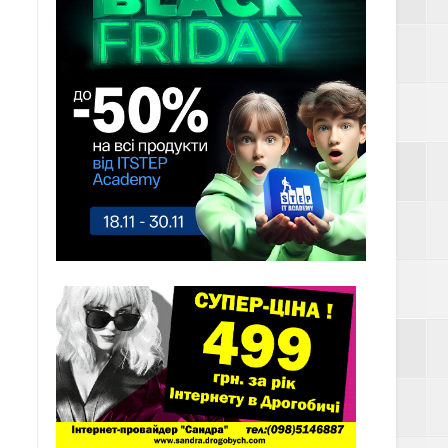
им вогнем
ть у ТЦК
СУ