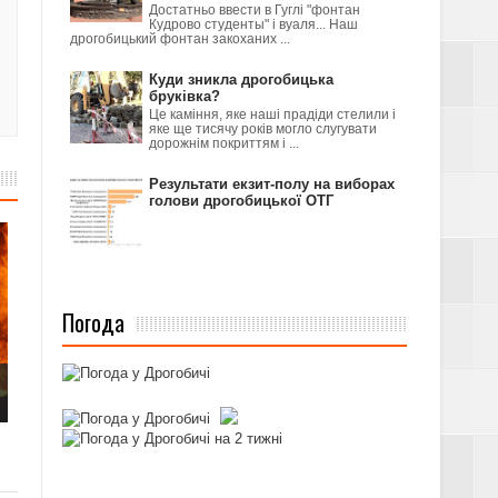
Достатньо ввести в Гуглі "фонтан
Кудрово студенты" і вуаля... Наш
дрогобицький фонтан закоханих ...
Куди зникла дрогобицька
бруківка?
Це каміння, яке наші прадіди стелили і
яке ще тисячу років могло слугувати
дорожнім покриттям і ...
Результати екзит-полу на виборах
голови дрогобицької ОТГ
Погода