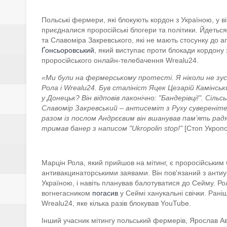
З полону звільнили ще 115 укр
Польські фермери, які блокують кордон з Україною, у ві
ТзОВ "АКВА-ЕКО" запрошує на
приєдналися проросійські блогери та політики. Йдетьс
та Славоміра Закревського, які не мають стосунку до а
Долучайся до команди ЦСО «А
Ґонсьоровський
, який виступає проти блокади кордону
проросійського онлайн-телебачення Wrealu24.
ПрАТ "Дрогобицький хлібокомб
«Ми були на фермерському протесті. Я ніколи не зуст
Рола і Wrealu24. Був сталініст Яцек Цезарій Камінськ
у Донецьк? Він відповів лаконічно: "Бандерівці!". С
Славомір Закревський – антисеміт з Руху сувереніт
разом із послом Андрєєвим він вшанував пам’ять радян
тримав банер з написом "Ukropolin stop!"
[Стоп Укроп
Марцін Рола, який прийшов на мітинг, є проросійським
антивакцинаторськими заявами. Він пов'язаний з антиу
Україною, і навіть планував балотуватися до Сейму. Р
вогнегасником
погасив
у Сеймі ханукальні свічки. Ран
Wrealu24, яке кілька разів блокував YouTube.
Інший учасник мітингу польський фермерів, Ярослав Авг