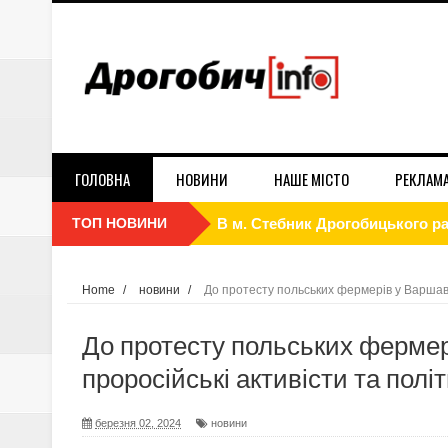
ГОЛОВНА
НОВИНИ
НАШЕ МІСТО
РЕКЛАМ
ТОП НОВИНИ
В м. Стебник Дрогобицького рай
Cтоматологічний центр "Усмішк
Як економити електроенергію 
Home
/
новини
/
До протесту польських фермерів у Варшаві
Реклама на білбордах в Дрогобич
До протесту польських фермер
Стосується кожного! Ворог вик
проросійські активісти та полі
Контракт 18-24. Обери свою бр
березня 02, 2024
новини