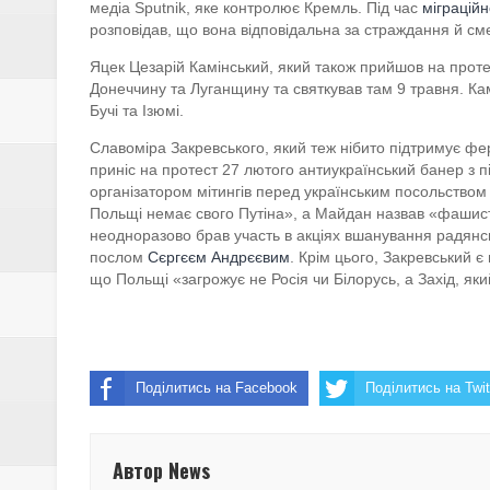
медіа Sputnik, яке контролює Кремль. Під час
міграційн
розповідав, що вона відповідальна за страждання й смер
Яцек Цезарій Камінський, який також прийшов на протес
Донеччину та Луганщину та святкував там 9 травня. Кам
Бучі та Ізюмі.
Славоміра Закревського, який теж нібито підтримує ф
приніс на протест 27 лютого антиукраїнський банер з п
організатором мітингів перед українським посольством 
Польщі немає свого Путіна», а Майдан назвав «фашист
неодноразово брав участь в акціях вшанування радянс
послом
Сєргєєм Андрєєвим
. Крім цього, Закревський
що Польщі «загрожує не Росія чи Білорусь, а Захід, яки
Поділитись на Facebook
Поділитись на Twit
Автор News