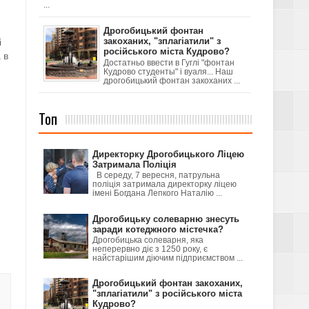
...
Дрогобицький фонтан
закоханих, "зплагіатили" з
і
російського міста Кудрово?
 в
Достатньо ввести в Гуглі "фонтан
Кудрово студенты" і вуаля... Наш
дрогобицький фонтан закоханих ...
Топ
Директорку Дрогобицького Ліцею
Затримала Поліція
В середу, 7 вересня, патрульна
поліція затримала директорку ліцею
імені Богдана Лепкого Наталію ...
Дрогобицьку солеварню знесуть
заради котеджного містечка?
Дрогобицька солеварня, яка
неперервно діє з 1250 року, є
найстарішим діючим підприємством ...
Дрогобицький фонтан закоханих,
"зплагіатили" з російського міста
Кудрово?