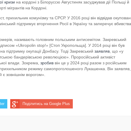
ої кризи
на кордоні з Білоруссю Августиняк засуджував дії Польщі й
ті мігрантів на Кордоні.
т, прихильник комунізму та СРСР. У 2016 році він відвідав окупован
інський підтримує вторгнення Росії в Україну та заперечує вбивства
ермерів, називають головним польським антисемітом. Закревський
ідписом «Ukropolin stop!»
[Стоп Укропольща]. У 2014 році він був
на підтримку окупації Донбасу. Тоді Закревський
заявляв
, що «у
ською бандерівською революцією». Проросійський активіст
ької влади. Зокрема,
зробив
він це у 2024 році разом з російським
 є прихильником режиму самопроголошеного Лукашенка. Він заявляв,
й є зовнішнім ворогом».
ter
Поділитись на Google Plus