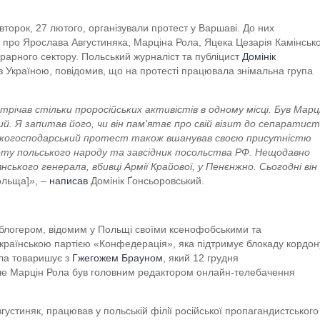
аїнців, – ексклюзивні фото та відео СБУ
второк, 27 лютого, організували протест у Варшаві. До них
 роботу
я про Ярослава Августиняка, Марціна Рола, Яцека Цезарія Камінськ
грарного сектору. Польський журналіст та публіцист
Домінік
» СБУ – наближай Перемогу!
 з Україною, повідомив, що на протесті працювала знімальна група
інат" запрошує на роботу внутрішньо переміщених осіб
річав стільки проросійських активістів в одному місці. Був Марц
ий. Я запитав його, чи він пам'ятає про свій візит до сепаратист
ільськогосподарський протест також вшанував своєю присутністю
ету польського народу та завсідник посольства РФ. Нещодавно
ського генерала, вбивці Армії Крайової, у Пенєнжно. Сьогодні він
ольща]
»
, –
написав
Домінік Ґонсьоровський.
 блогером, відомим у Польщі своїми ксенофобськими та
країнською партією «Конфедерація», яка підтримує блокаду кордон
ола товаришує з
Гжегожем Брауном
, який 12 грудня
іше Марцін Рола був головним редактором онлайн-телебачення
устиняк, працював у польській філії російської пропагандистського