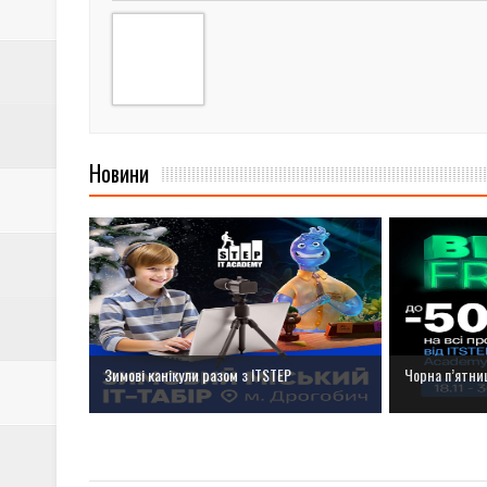
Новини
Зимові канікули разом з ІТSTEP
Чорна п’ятниц