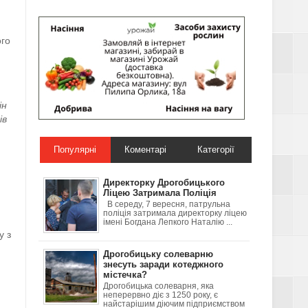
ого
ін
ів
Популярні
Коментарі
Категорії
Директорку Дрогобицького
Ліцею Затримала Поліція
В середу, 7 вересня, патрульна
поліція затримала директорку ліцею
імені Богдана Лепкого Наталію ...
у з
Дрогобицьку солеварню
знесуть заради котеджного
містечка?
Дрогобицька солеварня, яка
неперервно діє з 1250 року, є
найстарішим діючим підприємством