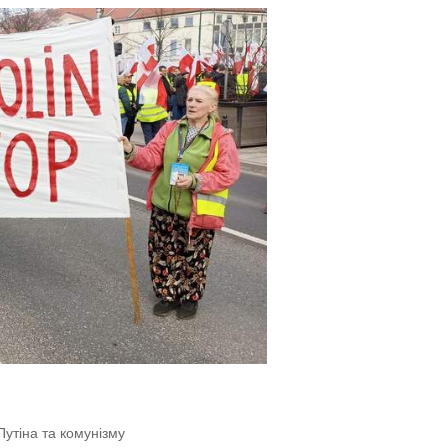
вище професійне училище №19 в межах програми EU4Skills
P
TEP! Знижки 50% на ВСІ навчальні програми!
й'': історія десантника, який рятував побратимів під ворож
м. Дрогобич. З досвідом роботи. тел:(097)6004620
в героєм, а зараз…'': історії бійців, які після поранень служа
4 років на 👻 Halloween IT-party!
радання 34 млн грн у Дніпровській міськраді
ві групи підпалювачів, які за гроші рф полювали на авто З
 на роботу
Путіна та комунізму