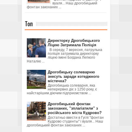
вуаля... Наш дрогобицький
фонтан закоханих ...
Топ
Директорку Дрогобицького
Ліцею Затримала Поліція
В середу, 7 вересня, патрульна
поліція затримала директорку
ліцею імені Богдана Лепкого
Наталію ...
Дрогобицьку солеварню
знесуть заради котеджного
містечка?
Дрогобицька солеварня, яка
неперервно діє з 1250 року, є
найстарішим діючим підприємством ...
Дрогобицький фонтан
закоханих, "зплагіатили" з
російського міста Кудрово?
Достатньо ввести в Гуглі "фонтан
Кудрово студенты" і вуаля... Наш
дрогобицький фонтан закоханих ...