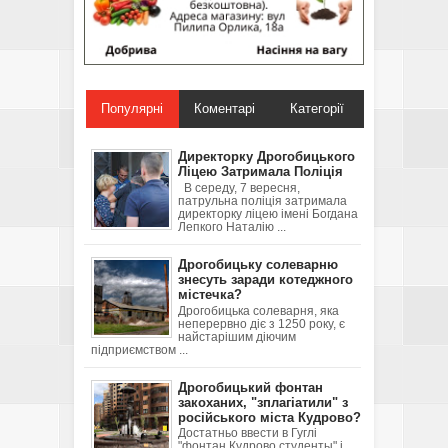
Популярні
Коментарі
Категорії
Директорку Дрогобицького
Ліцею Затримала Поліція
В середу, 7 вересня,
патрульна поліція затримала
директорку ліцею імені Богдана
Лепкого Наталію ...
Дрогобицьку солеварню
знесуть заради котеджного
містечка?
Дрогобицька солеварня, яка
неперервно діє з 1250 року, є
найстарішим діючим
підприємством ...
Дрогобицький фонтан
закоханих, "зплагіатили" з
російського міста Кудрово?
Достатньо ввести в Гуглі
"фонтан Кудрово студенты" і