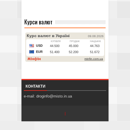
Курси валют
КОНТАКТИ
e-mail: droginfo@misto.in.ua
|