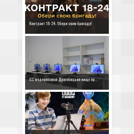
Контракт 18-24. Обери свою бригаду!
ЄС модернізував Дрогобицьке вище пр...