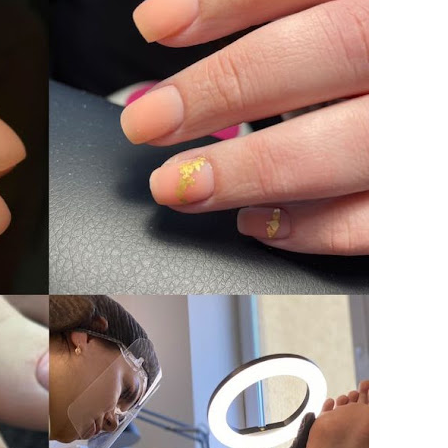
вище професійне училище №19 в межах програми EU4Skills
P
TEP! Знижки 50% на ВСІ навчальні програми!
й'': історія десантника, який рятував побратимів під ворож
м. Дрогобич. З досвідом роботи. тел:(097)6004620
в героєм, а зараз…'': історії бійців, які після поранень служа
4 років на 👻 Halloween IT-party!
радання 34 млн грн у Дніпровській міськраді
ві групи підпалювачів, які за гроші рф полювали на авто З
 на роботу