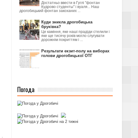
Достатньо ввести в Гуглі "фонтан
Кудрово студенты" і вуаля... Наш
дрогобицький фонтан закоханих ...
Куди зникла дрогобицька
бруківка?
Це каміння, яке наші прадіди стелили і
яке ще тисячу років могло слугувати
дорожнім покриттям і ...
Результати екзит-полу на виборах
голови дрогобицької ОТГ
Погода