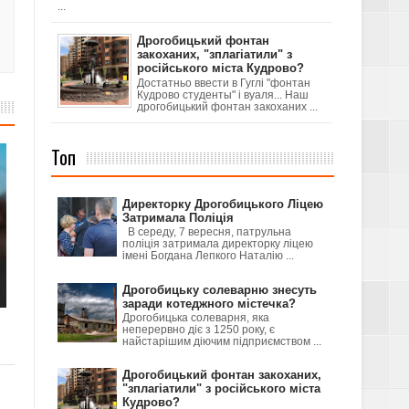
...
Дрогобицький фонтан
закоханих, "зплагіатили" з
російського міста Кудрово?
Достатньо ввести в Гуглі "фонтан
Кудрово студенты" і вуаля... Наш
дрогобицький фонтан закоханих ...
Топ
Директорку Дрогобицького Ліцею
Затримала Поліція
В середу, 7 вересня, патрульна
поліція затримала директорку ліцею
імені Богдана Лепкого Наталію ...
Дрогобицьку солеварню знесуть
заради котеджного містечка?
Дрогобицька солеварня, яка
неперервно діє з 1250 року, є
найстарішим діючим підприємством ...
Дрогобицький фонтан закоханих,
"зплагіатили" з російського міста
Кудрово?