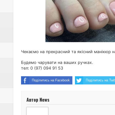
З полону звільнили ще 115 укр
ТзОВ "АКВА-ЕКО" запрошує на
Долучайся до команди ЦСО «А
ПрАТ "Дрогобицький хлібокомб
Чекаємо на прекрасний та якісний манікюр на
Будемо чарувати на ваших ручках.
тел:
0 (97) 094 91 53
Поділитись на Facebook
Поділитись на Twit
Автор News