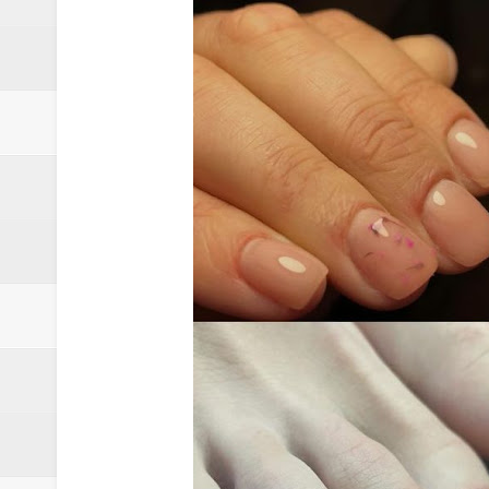
ЄС модернізував Дрогобицьке 
Зимові канікули разом з ІТSTE
Чорна п’ятниця в Академії ITS
''Я вижив, бо був налаштовани
Потрібні кухонні працівники в 
''Доки я служив у піхоті — я бу
Запрошуємо батьків з дітьми 7-1
СБУ і Нацполіція викрили розк
СБУ та Нацполіція затримали д
ПАТ "НПК-Галичина" запрошує