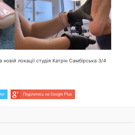
аїнців, – ексклюзивні фото та відео СБУ
 роботу
» СБУ – наближай Перемогу!
інат" запрошує на роботу внутрішньо переміщених осіб
 новій локації студія Катрін Самбірська 3/4
ter
Поділитись на Google Plus