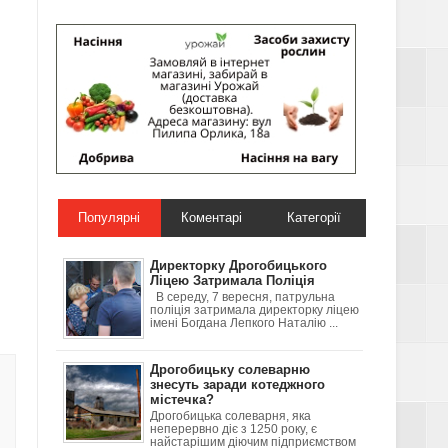
Популярні
Коментарі
Категорії
Директорку Дрогобицького
Ліцею Затримала Поліція
В середу, 7 вересня, патрульна
поліція затримала директорку ліцею
імені Богдана Лепкого Наталію ...
Дрогобицьку солеварню
знесуть заради котеджного
містечка?
Дрогобицька солеварня, яка
неперервно діє з 1250 року, є
найстарішим діючим підприємством