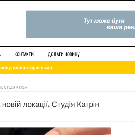
А
КОНТАКТИ
ДОДАТИ НОВИНУ
ону, вночі згорів пікап
а", по вул. Трускавецька 47/3
вдома — дієві лайфхаки
ї. Студія Катрін
і та в Інтернет. Низькі ціни.
новій локації. Студія Катрін
ористовує будь-які методи, щоб завдати шкоди Україні
игаду!