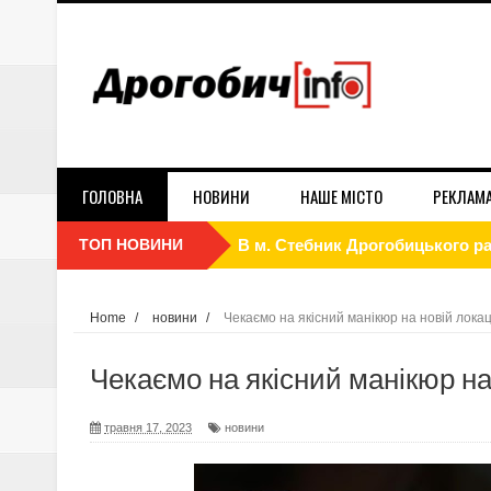
ГОЛОВНА
НОВИНИ
НАШЕ МІСТО
РЕКЛАМ
ТОП НОВИНИ
В м. Стебник Дрогобицького рай
Cтоматологічний центр "Усмішк
Як економити електроенергію 
Home
/
новини
/
Чекаємо на якісний манікюр на новій локаці
Реклама на білбордах в Дрогобич
Чекаємо на якісний манікюр на 
Стосується кожного! Ворог вик
травня 17, 2023
новини
Контракт 18-24. Обери свою бр