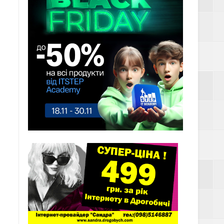
им вогнем
ть у ТЦК
СУ