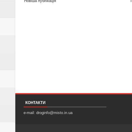
Новіша публікація
КОНТАКТИ
e-mail: droginfo@misto.in.ua