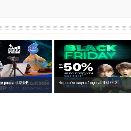
ли разом з ІТSTEP
Чорна п’ятниця в Академії ITSTEP! З...