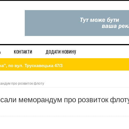
А
КОНТАКТИ
ДОДАТИ НОВИНУ
а", по вул. Трускавецька 47/3
вдома — дієві лайфхаки
рандум про розвиток флоту
і та в Інтернет. Низькі ціни.
писали меморандум про розвиток флот
ористовує будь-які методи, щоб завдати шкоди Україні
игаду!