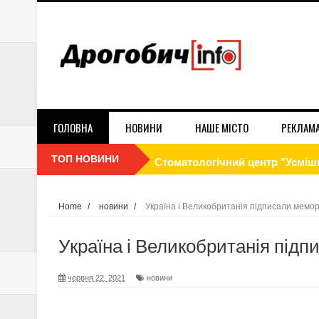
ГОЛОВНА
НОВИНИ
НАШЕ МІСТО
РЕКЛАМ
ТОП НОВИНИ
Cтоматологічний центр "Усмішк
Як економити електроенергію 
Home
/
новини
/
Україна і Великобританія підписали мемо
Реклама на білбордах в Дрогобич
Україна і Великобританія під
Стосується кожного! Ворог вик
червня 22, 2021
новини
Контракт 18-24. Обери свою бр