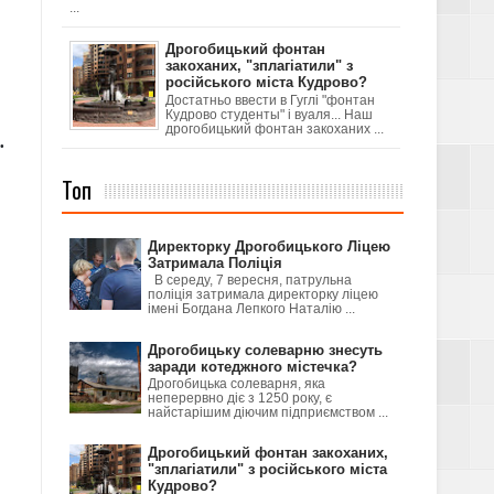
...
Дрогобицький фонтан
закоханих, "зплагіатили" з
російського міста Кудрово?
Достатньо ввести в Гуглі "фонтан
Кудрово студенты" і вуаля... Наш
дрогобицький фонтан закоханих ...
.
Топ
Директорку Дрогобицького Ліцею
Затримала Поліція
В середу, 7 вересня, патрульна
поліція затримала директорку ліцею
імені Богдана Лепкого Наталію ...
Дрогобицьку солеварню знесуть
заради котеджного містечка?
Дрогобицька солеварня, яка
неперервно діє з 1250 року, є
найстарішим діючим підприємством ...
Дрогобицький фонтан закоханих,
"зплагіатили" з російського міста
Кудрово?