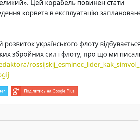
еликий». Цей корабель повинен стати
едення корвета в експлуатацію запланован
 розвиток українського флоту відбуваєтьс
ьких збройних сил і флоту, про що ми писал
daktora/rossijskij_esminec_lider_kak_simvol
gij
ter
Поділитись на Google Plus