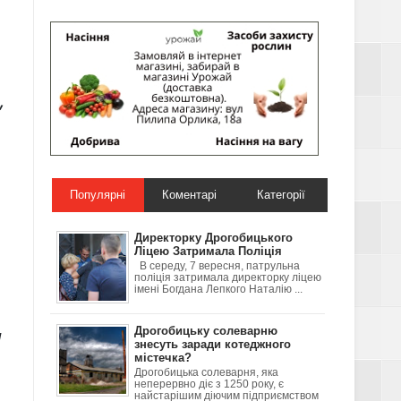
,
Популярні
Коментарі
Категорії
Директорку Дрогобицького
Ліцею Затримала Поліція
В середу, 7 вересня, патрульна
поліція затримала директорку ліцею
імені Богдана Лепкого Наталію ...
а
Дрогобицьку солеварню
знесуть заради котеджного
містечка?
Дрогобицька солеварня, яка
неперервно діє з 1250 року, є
найстарішим діючим підприємством