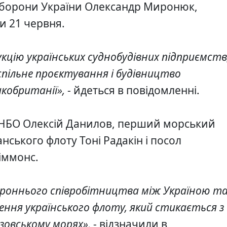
аїнців, – ексклюзивні фото та відео СБУ
а оборони України Олександр Миронюк,
и 21 червня.
 роботу
» СБУ – наближай Перемогу!
цію українських суднобудівних підприємств
інат" запрошує на роботу внутрішньо переміщених осіб
 спільне проєктування і будівництво
икобританії»,
- йдеться в повідомленні.
ону, вночі згорів пікап
 РНБО Олексій Данилов, перший морський
нського флоту Тоні Радакін і посол
Сіммонс.
ороннього співробітництва між Україною т
ення українського флоту, який стикається з
зовському морях»,
- відзначили в