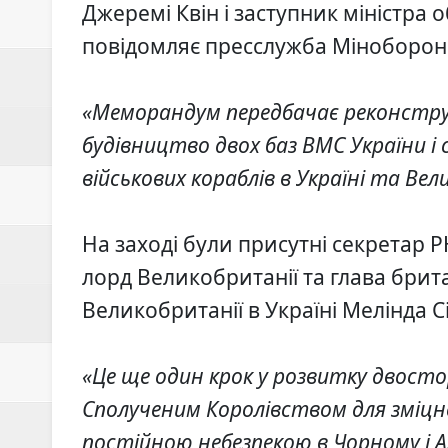
З полону звільнили ще 115 укр
Джеремі Квін і заступник міністр
повідомляє пресслужба Міноборон
ТзОВ "АКВА-ЕКО" запрошує на
Долучайся до команди ЦСО «А
«Меморандум передбачає реконструк
ПрАТ "Дрогобицький хлібокомб
будівництво двох баз ВМС України і
військових кораблів в Україні та Вел
В м. Стебник Дрогобицького рай
На заході були присутні секретар
лорд Великобританії та глава брита
Великобританії в Україні Мелінда 
«Це ще один крок у розвитку двост
Сполученим Королівством для зміцн
постійною небезпекою в Чорному і А