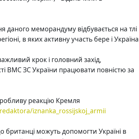
я даного меморандуму відбувається на тлі
іоні, в яких активну участь бере і Україна
 важливий крок і головний захід,
і ВМС ЗС України працювати повністю за
оробливу реакцію Кремля
edaktora/iznanka_rossijskoj_armii
що британці можуть допомогти Україні в