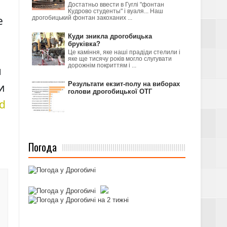
Достатньо ввести в Гуглі "фонтан
Кудрово студенты" і вуаля... Наш
е
дрогобицький фонтан закоханих ...
Куди зникла дрогобицька
бруківка?
Це каміння, яке наші прадіди стелили і
яке ще тисячу років могло слугувати
дорожнім покриттям і ...
я
Результати екзит-полу на виборах
и
голови дрогобицької ОТГ
_d
Погода