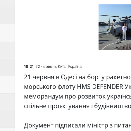
ЄС модернізував Дрогобицьке 
Зимові канікули разом з ІТSTE
Чорна п’ятниця в Академії ITS
''Я вижив, бо був налаштовани
Потрібні кухонні працівники в 
''Доки я служив у піхоті — я бу
18:21
22 червень
Київ, Україна
21 червня в Одесі на борту ракетно
Запрошуємо батьків з дітьми 7-1
морського флоту HMS DEFENDER Укр
СБУ і Нацполіція викрили розк
меморандум про розвиток українсь
спільне проєктування і будівництво
СБУ та Нацполіція затримали д
ПАТ "НПК-Галичина" запрошує
Документ підписали міністр з пита