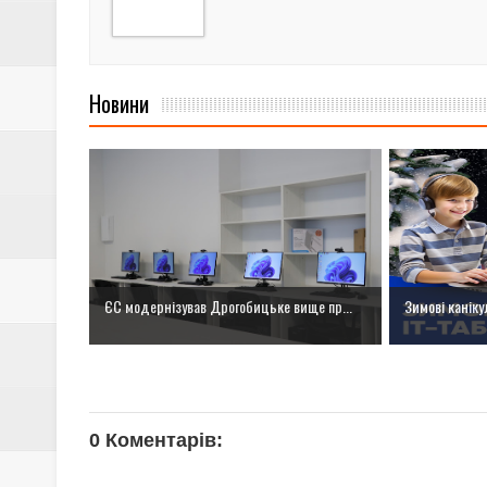
Новини
ЄС модернізував Дрогобицьке вище пр...
Зимові каніку
0 Коментарів: