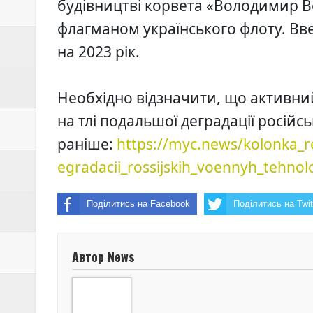
будівництві корвета «Володимир В
флагманом українського флоту. Вв
на 2023 рік.
Необхідно відзначити, що активний
на тлі подальшої деградації російс
раніше:
https://myc.news/kolonka_re
egradacii_rossijskih_voennyh_tehnolo
Поділитись на Facebook
Поділитись на Twit
Автор News